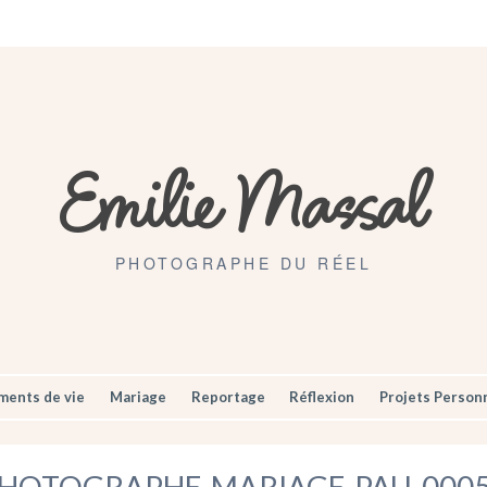
Artisans
Mariages
Contact
Emilie Massal
PHOTOGRAPHE DU RÉEL
ents de vie
Mariage
Reportage
Réflexion
Projets Person
HOTOGRAPHE-MARIAGE-PAU-000