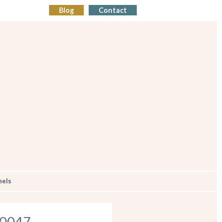
Blog
Contact
nels
0047