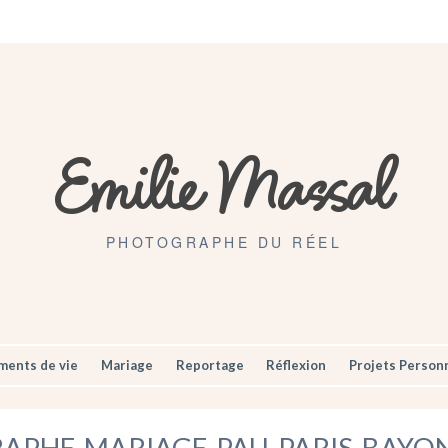
Artisans
Mariages
Contact
Emilie Massal
PHOTOGRAPHE DU RÉEL
ents de vie
Mariage
Reportage
Réflexion
Projets Person
APHE-MARIAGE-PAU-PARIS-BAYON