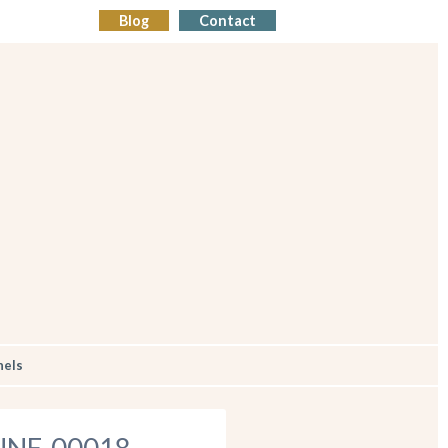
Blog
Contact
nels
NE-00018