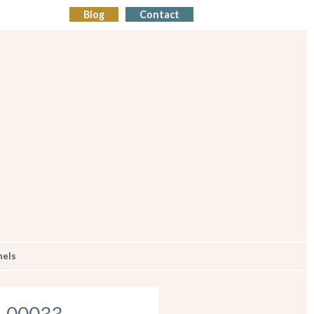
Blog
Contact
nels
-00033