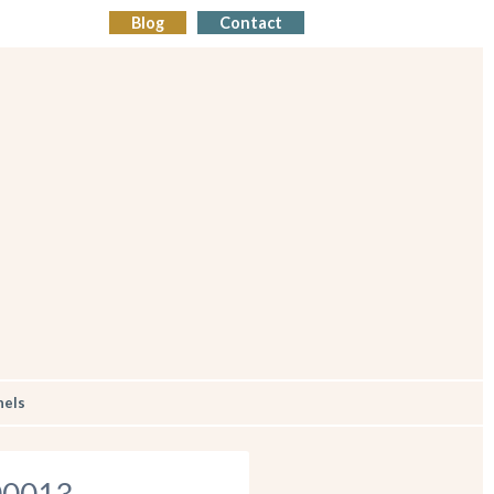
Blog
Contact
nels
00013