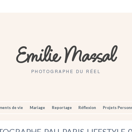
Artisans
Mariages
Contact
Emilie Massal
PHOTOGRAPHE DU RÉEL
ents de vie
Mariage
Reportage
Réflexion
Projets Person
OGRAPHE-PAU-PARIS-LIFESTYLE-