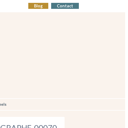
Blog
Contact
nels
GRAPHE-00070