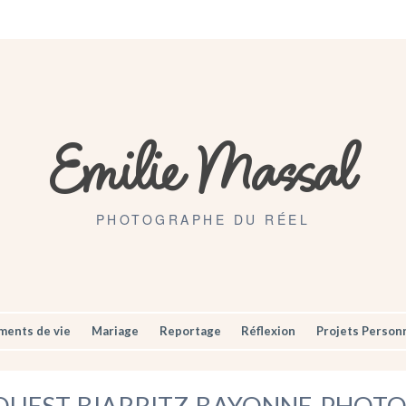
Artisans
Mariages
Contact
Emilie Massal
PHOTOGRAPHE DU RÉEL
ents de vie
Mariage
Reportage
Réflexion
Projets Person
OUEST-BIARRITZ-BAYONNE-PHOTO