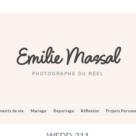
Artisans
Mariages
Contact
Emilie Massal
PHOTOGRAPHE DU RÉEL
ents de vie
Mariage
Reportage
Réflexion
Projets Person
WEDD-311