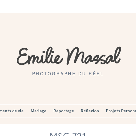
Artisans
Mariages
Contact
Emilie Massal
PHOTOGRAPHE DU RÉEL
ents de vie
Mariage
Reportage
Réflexion
Projets Person
M&G-721