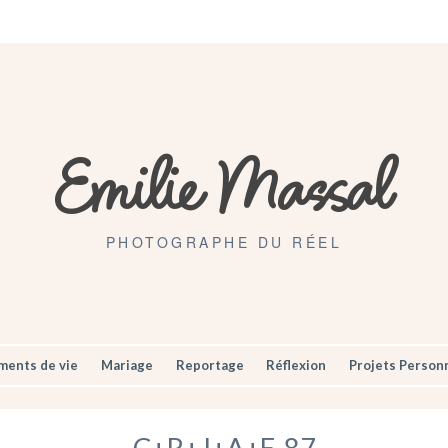
Artisans
Mariages
Contact
Emilie Massal
PHOTOGRAPHE DU RÉEL
ents de vie
Mariage
Reportage
Réflexion
Projets Person
C+R+J+A+E-87