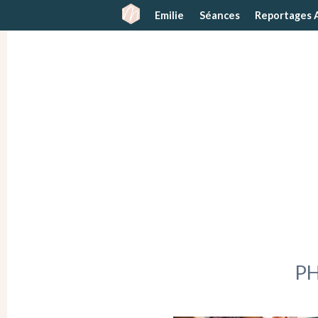
Emilie
Séances
Reportages 
P