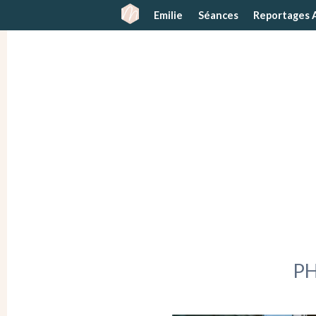
Emilie
Séances
Reportages 
P