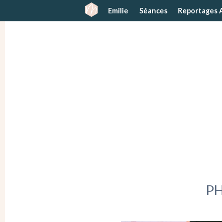
Emilie
Séances
Reportages 
P